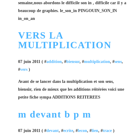
semaine,nous abordons le difficile son in , difficile car il y a
beaucoup de graphies. le_son_in PINGOUIN_SON_IN
in_on_an
VERS LA
MULTIPLICATION
07 juin 2011 ( #
addition
, #
biensur
, #
multiplication
, #
sens
,
#
vers
)
Avant de se lancer dans la multiplication et son sens,
biensûr, rien de mieux que les additions réitérées voici une
petite fiche sympa ADDITIONS REITEREES
m devant b p m
07 juin 2011 ( #
devant
, #
ecrite
, #
lecon
, #
lien
, #
trace
)