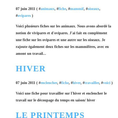
07 juin 2011 ( #
animaux
, #
fiche
, #
mammif
, #
oiseaux
,
#
ovipares
)
Voici plusieurs fiches sur les animaux. Nous avons abordé la
notion de vivipares et d'ovipares. J'ai fait en complément
une fiche sur les ovipares et une autre sur les oiseaux. Je
rajoute également deux fiches sur les mammifères, avec en
amont un travail...
HIVER
07 juin 2011 ( #
enclencher
, #
fiche
, #
hiver
, #
travailler
, #
voici
)
Voici une fiche pour travailler sur l'hiver et enclencher le
travail sur le découpage du temps en saison/ hiver
LE PRINTEMPS