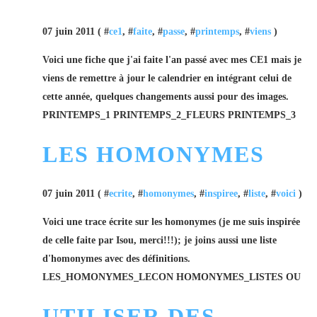
07 juin 2011 ( #
ce1
, #
faite
, #
passe
, #
printemps
, #
viens
)
Voici une fiche que j'ai faite l'an passé avec mes CE1 mais je
viens de remettre à jour le calendrier en intégrant celui de
cette année, quelques changements aussi pour des images.
PRINTEMPS_1 PRINTEMPS_2_FLEURS PRINTEMPS_3
LES HOMONYMES
07 juin 2011 ( #
ecrite
, #
homonymes
, #
inspiree
, #
liste
, #
voici
)
Voici une trace écrite sur les homonymes (je me suis inspirée
de celle faite par Isou, merci!!!); je joins aussi une liste
d'homonymes avec des définitions.
LES_HOMONYMES_LECON HOMONYMES_LISTES OU
UTILISER DES