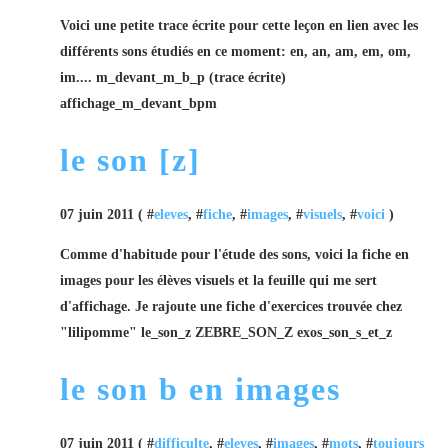
Voici une petite trace écrite pour cette leçon en lien avec les
différents sons étudiés en ce moment: en, an, am, em, om,
im.... m_devant_m_b_p (trace écrite)
affichage_m_devant_bpm
le son [z]
07 juin 2011 ( #
eleves
, #
fiche
, #
images
, #
visuels
, #
voici
)
Comme d'habitude pour l'étude des sons, voici la fiche en
images pour les élèves visuels et la feuille qui me sert
d'affichage. Je rajoute une fiche d'exercices trouvée chez
"lilipomme" le_son_z ZEBRE_SON_Z exos_son_s_et_z
le son b en images
07 juin 2011 ( #
difficulte
, #
eleves
, #
images
, #
mots
, #
toujours