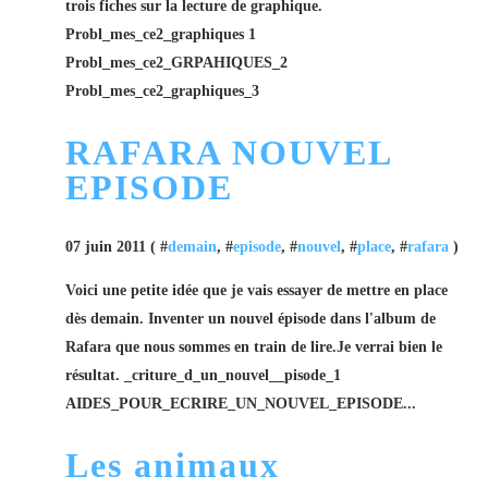
trois fiches sur la lecture de graphique.
Probl_mes_ce2_graphiques 1
Probl_mes_ce2_GRPAHIQUES_2
Probl_mes_ce2_graphiques_3
RAFARA NOUVEL
EPISODE
07 juin 2011 ( #
demain
, #
episode
, #
nouvel
, #
place
, #
rafara
)
Voici une petite idée que je vais essayer de mettre en place
dès demain. Inventer un nouvel épisode dans l'album de
Rafara que nous sommes en train de lire.Je verrai bien le
résultat. _criture_d_un_nouvel__pisode_1
AIDES_POUR_ECRIRE_UN_NOUVEL_EPISODE...
Les animaux