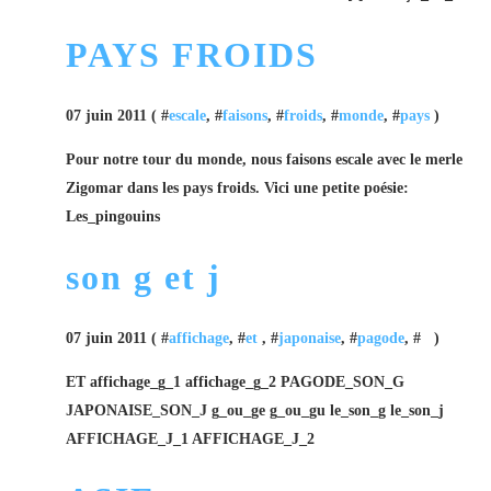
PAYS FROIDS
07 juin 2011 ( #
escale
, #
faisons
, #
froids
, #
monde
, #
pays
)
Pour notre tour du monde, nous faisons escale avec le merle
Zigomar dans les pays froids. Vici une petite poésie:
Les_pingouins
son g et j
07 juin 2011 ( #
affichage
, #
et
, #
japonaise
, #
pagode
, #
)
ET affichage_g_1 affichage_g_2 PAGODE_SON_G
JAPONAISE_SON_J g_ou_ge g_ou_gu le_son_g le_son_j
AFFICHAGE_J_1 AFFICHAGE_J_2