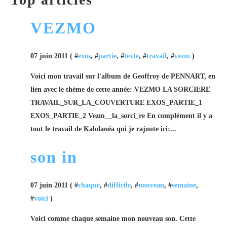
VEZMO
07 juin 2011 ( #
exos
, #
partie
, #
texte
, #
travail
, #
vezm
)
Voici mon travail sur l'album de Geoffroy de PENNART, en
lien avec le thème de cette année: VEZMO LA SORCIERE
TRAVAIL_SUR_LA_COUVERTURE EXOS_PARTIE_1
EXOS_PARTIE_2 Vezm__la_sorci_re En complément il y a
tout le travail de Kalolanéa qui je rajoute ici:...
son in
07 juin 2011 ( #
chaque
, #
difficile
, #
nouveau
, #
semaine
,
#
voici
)
Voici comme chaque semaine mon nouveau son. Cette