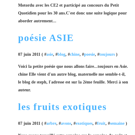
Motordu avec les CE2 et participé au concours du Petit
Quotidien pour les 30 ans.C'est donc une suite logique pour
aborder autrement...
poésie ASIE
07 juin 2011 ( #
asie
, #
blog
, #
chine
, #
poesie
, #
toujours
)
Voici la petite poésie que nous allons faire...toujours en Asie.
chine Elle vient d'un autre blog, maternelle me semble-t-il,
le blog de steph, l'adresse est sur la 2ème feuille. Merci à son
auteur.
les fruits exotiques
07 juin 2011 ( #
arbre
, #
avons
, #
exotiques
, #
fruit
, #
semaine
)