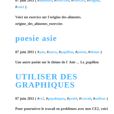
07 juin 2011 ( #
aliments
, #
exerccies
, #
exercice
, #
origine
,
#
voici
)
Voici un exercice sur l'origine des aliments.
origine_des_aliments_exerccies
poesie asie
07 juin 2011 ( #
asie
, #
autre
, #
papillon
, #
poesie
, #
theme
)
Une autre poésie sur le thème de l' Asie ... Le_papillon
UTILISER DES
GRAPHIQUES
07 juin 2011 ( #
ce2
, #
grpahiques
, #
probl
, #
travail
, #
utiliser
)
Pour poursuivre le travail en problèmes avec mes CE2, voici