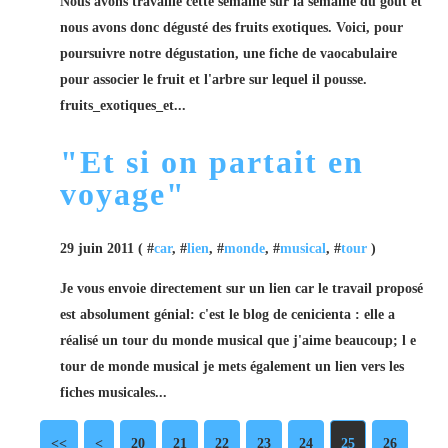
Nous avons travaillé cette semaine sur la semaine du goût et
nous avons donc dégusté des fruits exotiques. Voici, pour
poursuivre notre dégustation, une fiche de vaocabulaire
pour associer le fruit et l'arbre sur lequel il pousse.
fruits_exotiques_et...
"Et si on partait en
voyage"
29 juin 2011 ( #
car
, #
lien
, #
monde
, #
musical
, #
tour
)
Je vous envoie directement sur un lien car le travail proposé
est absolument génial: c'est le blog de cenicienta : elle a
réalisé un tour du monde musical que j'aime beaucoup; l e
tour de monde musical je mets également un lien vers les
fiches musicales...
<<
<
10
20
21
22
23
24
25
26