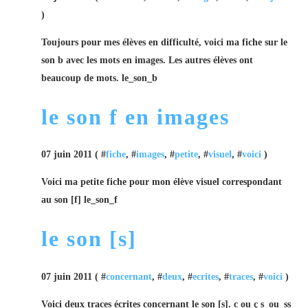
)
Toujours pour mes élèves en difficulté, voici ma fiche sur le
son b avec les mots en images. Les autres élèves ont
beaucoup de mots. le_son_b
le son f en images
07 juin 2011 ( #
fiche
, #
images
, #
petite
, #
visuel
, #
voici
)
Voici ma petite fiche pour mon élève visuel correspondant
au son [f] le_son_f
le son [s]
07 juin 2011 ( #
concernant
, #
deux
, #
ecrites
, #
traces
, #
voici
)
Voici deux traces écrites concernant le son [s]. c ou ç s_ou_ss