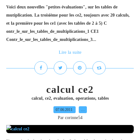
Voici deux nouvelles "petites évaluations", sur les tables de
mutiplication. La troisième pour les ce2, toujours avec 20 calculs,
et la première pour les ce1 (avec les tables de 2 à 5) C
ontr_le_sur_les_tables_de_multiplications_1 CE1
Contr_le_sur_les_tables_de_multiplications_3...
Lire la suite
calcul ce2
calcul
,
ce2
,
evaluation
,
operations
,
tables
07.06.2011
…
Par corinne54