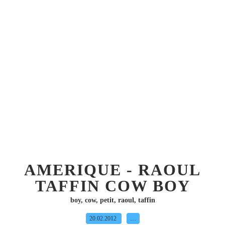
AMERIQUE - RAOUL
TAFFIN COW BOY
boy
,
cow
,
petit
,
raoul
,
taffin
20.02.2012
…