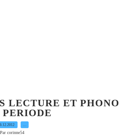
NS LECTURE ET PHONO
 PERIODE
6.12.2012
…
Par corinne54