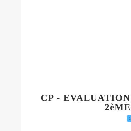
CP - EVALUATIO
2èME
1