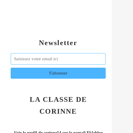
Newsletter
LA CLASSE DE
CORINNE
Voir le profil de
corinne54
sur le portail Eklablog