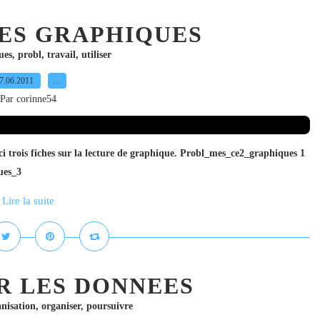
DES GRAPHIQUES
ues
,
probl
,
travail
,
utiliser
7.06.2011
…
Par corinne54
i trois fiches sur la lecture de graphique. Probl_mes_ce2_graphiques 1
ues_3
Lire la suite
R LES DONNEES
nisation
,
organiser
,
poursuivre