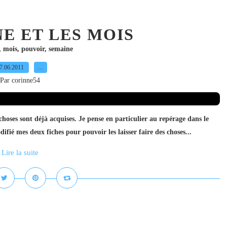
E ET LES MOIS
,
mois
,
pouvoir
,
semaine
7.06.2011
…
Par corinne54
hoses sont déjà acquises. Je pense en particulier au repérage dans le
difié mes deux fiches pour pouvoir les laisser faire des choses...
Lire la suite