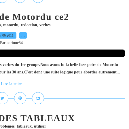
 de Motordu ce2
n
,
motordu
,
redaction
,
verbes
7.06.2011
…
Par corinne54
es verbes du 1er groupe.Nous avons lu la belle lisse poire de Motordu
our les 30 ans.C'est donc une suite logique pour aborder autrement...
Lire la suite
 DES TABLEAUX
roblemes
,
tableaux
,
utiliser