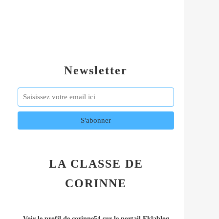
Newsletter
LA CLASSE DE
CORINNE
Voir le profil de
corinne54
sur le portail Eklablog