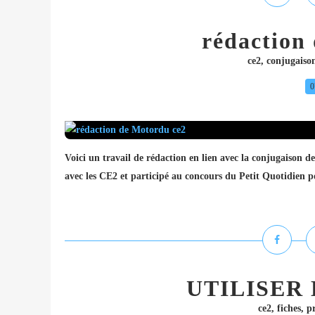
rédaction
ce2
,
conjugaiso
0
Voici un travail de rédaction en lien avec la conjugaison d
avec les CE2 et participé au concours du Petit Quotidien p
UTILISER
ce2
,
fiches
,
p