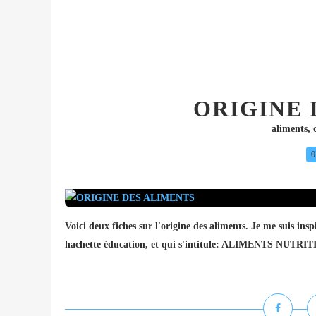
ORIGINE 
aliments
,
0
Voici deux fiches sur l'origine des aliments. Je me suis inspi
hachette éducation, et qui s'intitule: ALIMENTS NUTRITI