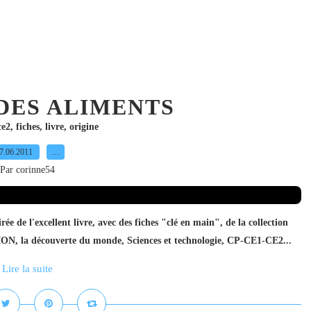
DES ALIMENTS
ce2
,
fiches
,
livre
,
origine
7.06.2011
…
Par corinne54
rée de l'excellent livre, avec des fiches "clé en main", de la collection
ON, la découverte du monde, Sciences et technologie, CP-CE1-CE2...
Lire la suite