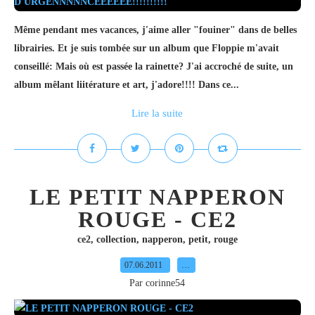
Même pendant mes vacances, j'aime aller "fouiner" dans de belles
librairies. Et je suis tombée sur un album que Floppie m'avait
conseillé: Mais où est passée la rainette? J'ai accroché de suite, un
album mêlant liitérature et art, j'adore!!!! Dans ce...
Lire la suite
LE PETIT NAPPERON
ROUGE - CE2
ce2
,
collection
,
napperon
,
petit
,
rouge
07.06.2011
…
Par corinne54