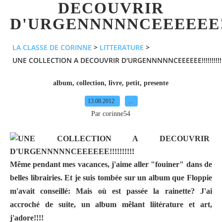
DECOUVRIR
D'URGENNNNNCEEEEEE!!!
LA CLASSE DE CORINNE
>
LITTERATURE
>
UNE COLLECTION A DECOUVRIR D'URGENNNNNCEEEEEE!!!!!!!!!!
album
,
collection
,
livre
,
petit
,
presente
13.08.2012
…
Par corinne54
Même pendant mes vacances, j'aime aller "fouiner" dans de
belles librairies. Et je suis tombée sur un album que Floppie
m'avait conseillé:
Mais où est passée la rainette?
J'ai
accroché de suite, un album mêlant liitérature et art,
j'adore!!!!