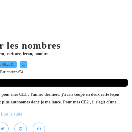
r les nombres
ent
,
ecriture
,
lecon
,
nombre
7.06.2011
…
Par corinne54
0 pour mes CE1 ; l'année dernière, j'avais coupé en deux cette leçon
nt plus autonomes donc je me lance. Pour mes CE2 , il s'agit d'une...
Lire la suite