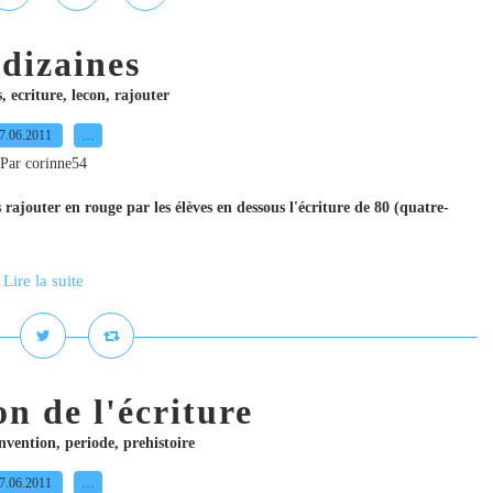
 dizaines
s
,
ecriture
,
lecon
,
rajouter
7.06.2011
…
Par corinne54
s rajouter en rouge par les élèves en dessous l'écriture de 80 (quatre-
Lire la suite
on de l'écriture
nvention
,
periode
,
prehistoire
7.06.2011
…