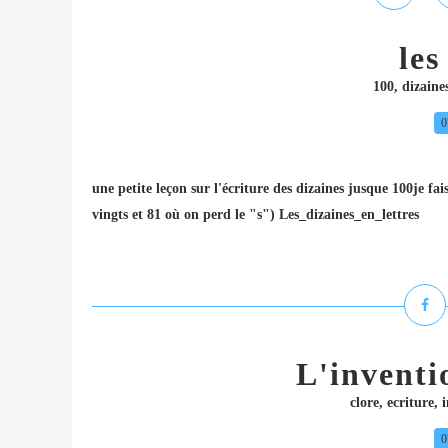
les
100
,
dizaine
0
une petite leçon sur l'écriture des dizaines jusque 100je fai
vingts et 81 où on perd le "s") Les_dizaines_en_lettres
L'inventi
clore
,
ecriture
,
i
0