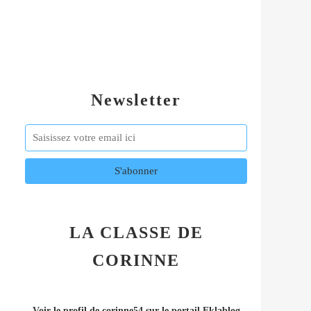
Newsletter
LA CLASSE DE
CORINNE
Voir le profil de
corinne54
sur le portail Eklablog