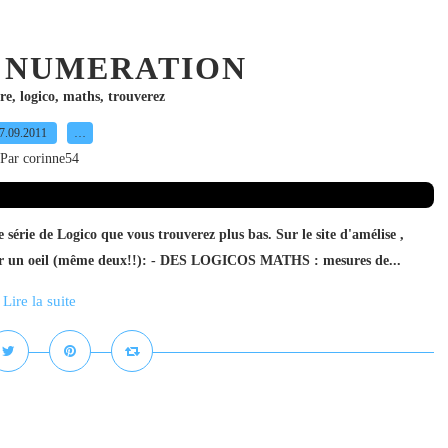
 NUMERATION
ure
,
logico
,
maths
,
trouverez
7.09.2011
…
Par corinne54
e série de Logico que vous trouverez plus bas. Sur le site d'amélise ,
 jeter un oeil (même deux!!): - DES LOGICOS MATHS : mesures de...
Lire la suite