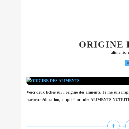
ORIGINE 
aliments
,
0
Voici deux fiches sur l'origine des aliments. Je me suis inspi
hachette éducation, et qui s'intitule: ALIMENTS NUTRITI