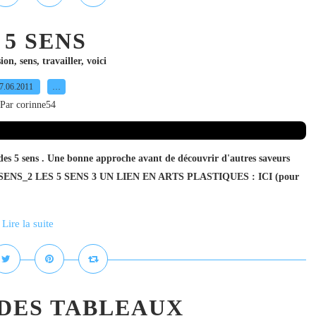
s 5 SENS
sion
,
sens
,
travailler
,
voici
7.06.2011
…
Par corinne54
n des 5 sens . Une bonne approche avant de découvrir d'autres saveurs
SENS_2 LES 5 SENS 3 UN LIEN EN ARTS PLASTIQUES : ICI (pour
Lire la suite
 DES TABLEAUX