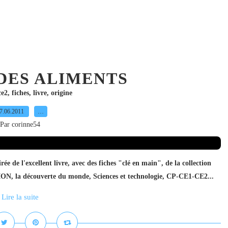
DES ALIMENTS
ce2
,
fiches
,
livre
,
origine
7.06.2011
…
Par corinne54
rée de l'excellent livre, avec des fiches "clé en main", de la collection
ON, la découverte du monde, Sciences et technologie, CP-CE1-CE2...
Lire la suite