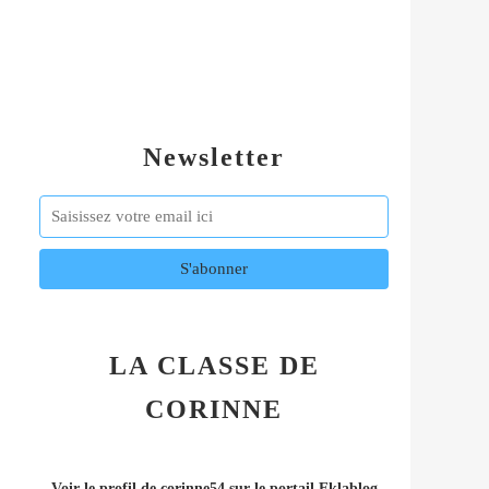
Newsletter
LA CLASSE DE
CORINNE
Voir le profil de
corinne54
sur le portail Eklablog