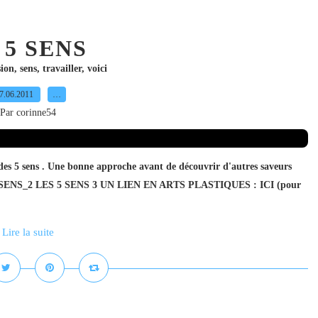
s 5 SENS
sion
,
sens
,
travailler
,
voici
7.06.2011
…
Par corinne54
n des 5 sens . Une bonne approche avant de découvrir d'autres saveurs
SENS_2 LES 5 SENS 3 UN LIEN EN ARTS PLASTIQUES : ICI (pour
Lire la suite