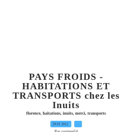
PAYS FROIDS -
HABITATIONS ET
TRANSPORTS chez les
Inuits
florence
,
haitations
,
inuits
,
merci
,
transports
29.01.2012
…
Par corinne54