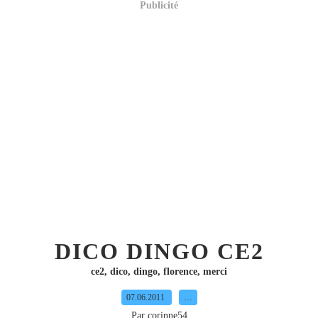
Publicité
DICO DINGO CE2
ce2
,
dico
,
dingo
,
florence
,
merci
07.06.2011
…
Par corinne54