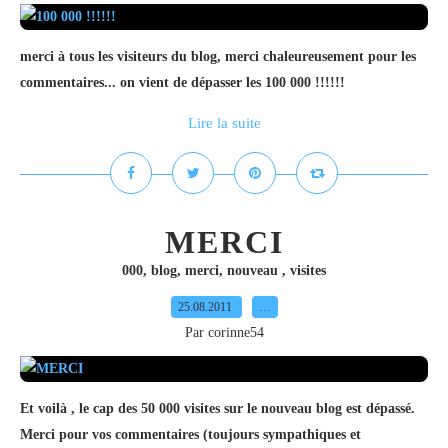
merci à tous les visiteurs du blog, merci chaleureusement pour les
commentaires... on vient de dépasser les 100 000 !!!!!!
Lire la suite
MERCI
000
,
blog
,
merci
,
nouveau
,
visites
25.08.2011
…
Par corinne54
Et voilà , le cap des 50 000 visites sur le nouveau blog est dépassé.
Merci pour vos commentaires (toujours sympathiques et