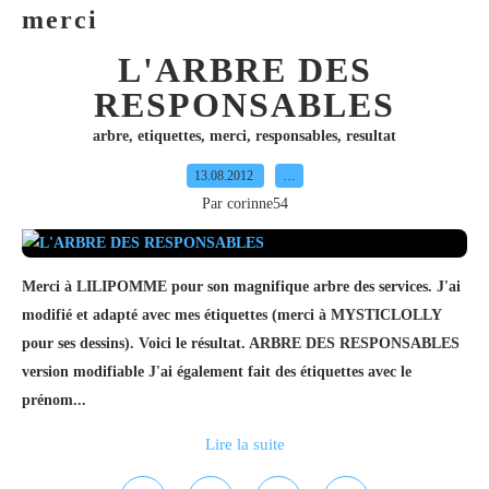
merci
L'ARBRE DES
RESPONSABLES
arbre
,
etiquettes
,
merci
,
responsables
,
resultat
13.08.2012
…
Par corinne54
Merci à LILIPOMME pour son magnifique arbre des services. J'ai
modifié et adapté avec mes étiquettes (merci à MYSTICLOLLY
pour ses dessins). Voici le résultat. ARBRE DES RESPONSABLES
version modifiable J'ai également fait des étiquettes avec le
prénom...
Lire la suite