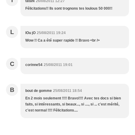
tataN
26/08/2011 12:27
Félicitations!! Ils sont trognons tes loulous 50 000!!
L
lOu jO
25/08/2011 19:24
Wow !! Ca a été super rapide !! Bravo <br />
C
corinne54
25/08/2011 19:01
B
bout de gomme
25/08/2011 18:54
En 2 mois seulement !!!! Bravo!!!! Avec tes docs si bien
faits, si intéressants, si beaux..., si ...., si ... c'est mérité,
c'est normal !!!! Félicitations....