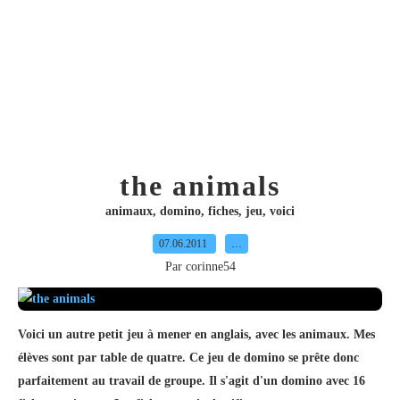
the animals
animaux
,
domino
,
fiches
,
jeu
,
voici
07.06.2011
…
Par corinne54
Voici un autre petit jeu à mener en anglais, avec les animaux. Mes
élèves sont par table de quatre. Ce jeu de domino se prête donc
parfaitement au travail de groupe. Il s'agit d'un domino avec 16