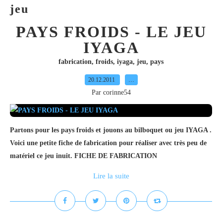
jeu
PAYS FROIDS - LE JEU
IYAGA
fabrication
,
froids
,
iyaga
,
jeu
,
pays
20.12.2011
…
Par corinne54
Partons pour les pays froids et jouons au bilboquet ou jeu IYAGA .
Voici une petite fiche de fabrication pour réaliser avec très peu de
matériel ce jeu inuit. FICHE DE FABRICATION
Lire la suite