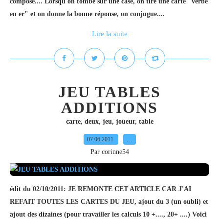
composé.... Lorsqu'on tombe sur une case, on tire une carte "verbe
en er" et on donne la bonne réponse, on conjugue....
Lire la suite
JEU TABLES
ADDITIONS
carte
,
deux
,
jeu
,
joueur
,
table
07.06.2011
…
Par corinne54
édit du 02/10/2011: JE REMONTE CET ARTICLE CAR J'AI
REFAIT TOUTES LES CARTES DU JEU, ajout du 3 (un oubli) et
ajout des dizaines (pour travailler les calculs 10 +...., 20+ ....) Voici