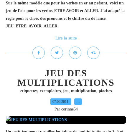
Sur le même modèle que pour les verbes en er au présent, voici un
jeu de l'oie pour les verbes ETRE AVOIR et ALLER. J'ai adapté la
règle pour le choix des pronoms et le chiffre du dé lancé.
JEU_ETRE_AVOIR_ALLER
Lire la suite
JEU DES
MULTIPLICATIONS
etiquettes
,
exemplaires
,
jeu
,
multiplication
,
pioches
07.06.2011
…
Par corinne54
Un petit jeu pour travailler les tables de multiplications du 2, 5 et