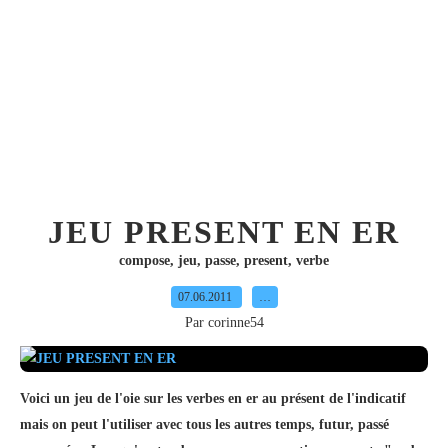
JEU PRESENT EN ER
compose
,
jeu
,
passe
,
present
,
verbe
07.06.2011
…
Par corinne54
Voici un jeu de l'oie sur les verbes en er au présent de l'indicatif
mais on peut l'utiliser avec tous les autres temps, futur, passé