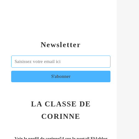
Newsletter
LA CLASSE DE
CORINNE
Voir le profil de
corinne54
sur le portail Eklablog