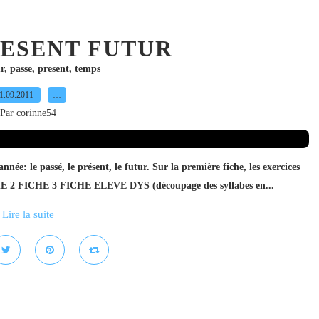
RESENT FUTUR
r
,
passe
,
present
,
temps
1.09.2011
…
Par corinne54
nnée: le passé, le présent, le futur. Sur la première fiche, les exercices
FICHE 2 FICHE 3 FICHE ELEVE DYS (découpage des syllabes en...
Lire la suite