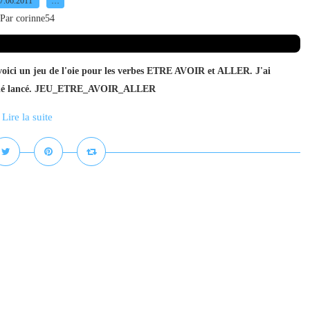
7.06.2011
…
Par corinne54
voici un jeu de l'oie pour les verbes ETRE AVOIR et ALLER. J'ai
e du dé lancé. JEU_ETRE_AVOIR_ALLER
Lire la suite