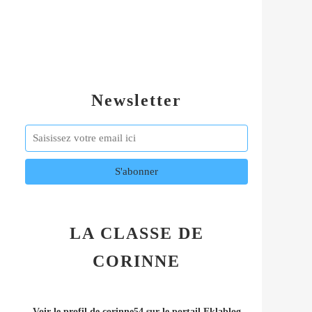
Newsletter
LA CLASSE DE
CORINNE
Voir le profil de
corinne54
sur le portail Eklablog