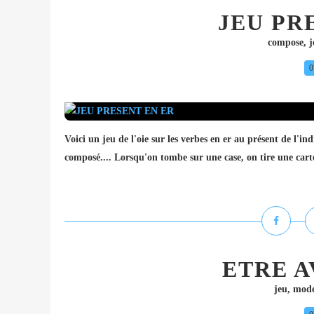
JEU PR
compose
,
j
0
Voici un jeu de l'oie sur les verbes en er au présent de l'ind
composé.... Lorsqu'on tombe sur une case, on tire une cart
ETRE A
jeu
,
mode