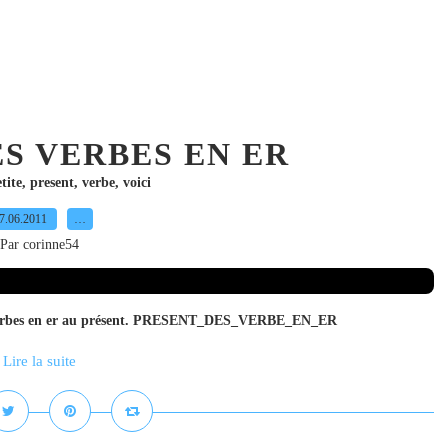
S VERBES EN ER
tite
,
present
,
verbe
,
voici
7.06.2011
…
Par corinne54
r les verbes en er au présent. PRESENT_DES_VERBE_EN_ER
Lire la suite