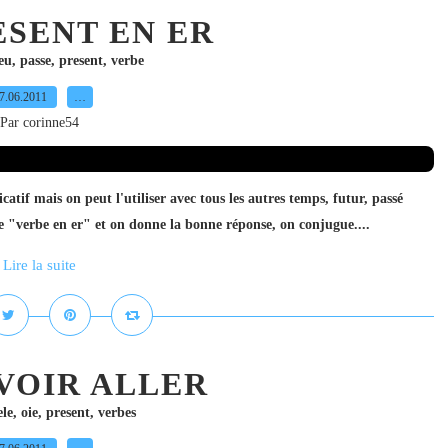
ESENT EN ER
eu
,
passe
,
present
,
verbe
7.06.2011
…
Par corinne54
icatif mais on peut l'utiliser avec tous les autres temps, futur, passé
e "verbe en er" et on donne la bonne réponse, on conjugue....
Lire la suite
VOIR ALLER
le
,
oie
,
present
,
verbes