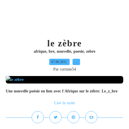
le zèbre
afrique
,
bre
,
nouvelle
,
poesie
,
zebre
07.06.2011
…
Par corinne54
Une nouvelle poésie en lien avec l'Afrique sur le zèbre: Le_z_bre
Lire la suite