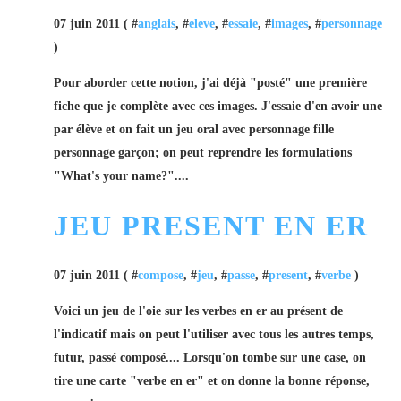
07 juin 2011 ( #
anglais
, #
eleve
, #
essaie
, #
images
, #
personnage
)
Pour aborder cette notion, j'ai déjà "posté" une première
fiche que je complète avec ces images. J'essaie d'en avoir une
par élève et on fait un jeu oral avec personnage fille
personnage garçon; on peut reprendre les formulations
"What's your name?"....
JEU PRESENT EN ER
07 juin 2011 ( #
compose
, #
jeu
, #
passe
, #
present
, #
verbe
)
Voici un jeu de l'oie sur les verbes en er au présent de
l'indicatif mais on peut l'utiliser avec tous les autres temps,
futur, passé composé.... Lorsqu'on tombe sur une case, on
tire une carte "verbe en er" et on donne la bonne réponse,