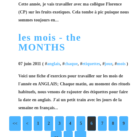
Cette année, je vais travailler avec ma collègue Florence
(CP) sur les fruits exotiques. Cela tombe à pic puisque nous
sommes toujours en...
les mois - the
MONTHS
07 juin 2011 ( #
anglais
, #
chaque
, #
etiquettes
, #
jour
, #
mois
)
Voici une fiche d'exercices pour travailler sur les mois de
l'année en ANGLAIS; Chaque matin, au moment des rituels
habituels, nous venons de rajouter des étiquettes pour faire
la date en anglais. J'ai un petit train avec les jours de la
semaine en français...
<<
<
1
2
3
4
5
6
7
8
9