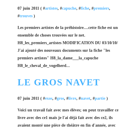
07 juin 2011 ( #
artistes
, #
capuche
, #
fiche
, #
premiers
,
#
trouves
)
Les premiers artistes de la préhistoire....cette fiche est un
ensemble de choses trouvées sur le net.
H8_les_premiers_artistes MODIFICATION DU 03/10/10/
J'ai ajouté des nouveaux documents sur la fiche "les
premiers artistes" H8_la_dame___la_capuche
H8_le_cheval_de_vogelherd...
LE GROS NAVET
07 juin 2011 ( #
exos
, #
gros
, #
livre
, #
navet
, #
partie
)
Voici un travail fait avec mes élèves; on peut travailler ce
livre avec des ce1 mais je l'ai déjà fait avec des ce2, ils
avaient monté une pièce de théâtre en fin d'année, avec