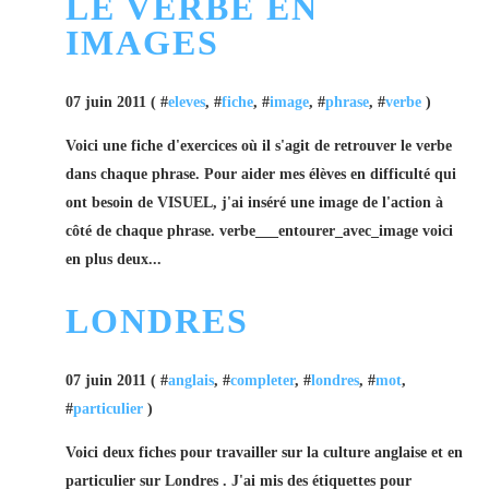
LE VERBE EN
IMAGES
07 juin 2011 ( #
eleves
, #
fiche
, #
image
, #
phrase
, #
verbe
)
Voici une fiche d'exercices où il s'agit de retrouver le verbe
dans chaque phrase. Pour aider mes élèves en difficulté qui
ont besoin de VISUEL, j'ai inséré une image de l'action à
côté de chaque phrase. verbe___entourer_avec_image voici
en plus deux...
LONDRES
07 juin 2011 ( #
anglais
, #
completer
, #
londres
, #
mot
,
#
particulier
)
Voici deux fiches pour travailler sur la culture anglaise et en
particulier sur Londres . J'ai mis des étiquettes pour