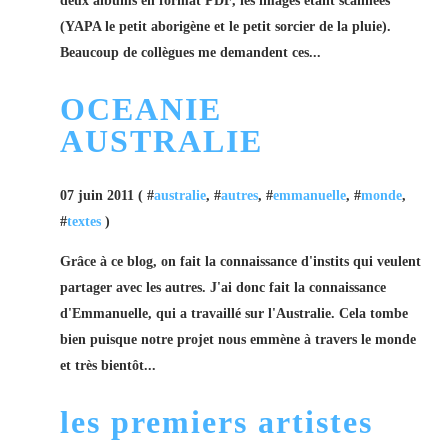
deux albums en format PDF, les images étant scannées
(YAPA le petit aborigène et le petit sorcier de la pluie).
Beaucoup de collègues me demandent ces...
OCEANIE
AUSTRALIE
07 juin 2011 ( #
australie
, #
autres
, #
emmanuelle
, #
monde
,
#
textes
)
Grâce à ce blog, on fait la connaissance d'instits qui veulent
partager avec les autres. J'ai donc fait la connaissance
d'Emmanuelle, qui a travaillé sur l'Australie. Cela tombe
bien puisque notre projet nous emmène à travers le monde
et très bientôt...
les premiers artistes