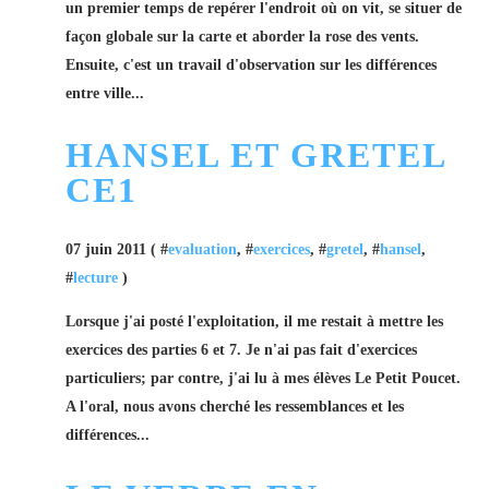
un premier temps de repérer l'endroit où on vit, se situer de
façon globale sur la carte et aborder la rose des vents.
Ensuite, c'est un travail d'observation sur les différences
entre ville...
HANSEL ET GRETEL
CE1
07 juin 2011 ( #
evaluation
, #
exercices
, #
gretel
, #
hansel
,
#
lecture
)
Lorsque j'ai posté l'exploitation, il me restait à mettre les
exercices des parties 6 et 7. Je n'ai pas fait d'exercices
particuliers; par contre, j'ai lu à mes élèves Le Petit Poucet.
A l'oral, nous avons cherché les ressemblances et les
différences...