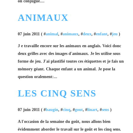
on conjugue....
ANIMAUX
07 juin 2011 ( #
animal
, #
animaux
, #
deux
, #
enfant
, #
jeu
)
J e travaille encore sur les animaux en anglais. Voici donc
deux grilles avec des images d'animaux. Je les utilise sous
forme de jeu. J'ai plastifié toutes ces étiquettes et je fais un
mémory géant. Chaque enfant a un animal. Je pose la
question oralement:...
LES CINQ SENS
07 juin 2011 ( #
baugin
, #
cinq
, #
gout
, #
linart
, #
sens
)
A l'occasion de la semaine du goût, nous allons bien
évidemment aborder le travail sur le goût et les cinq sens.