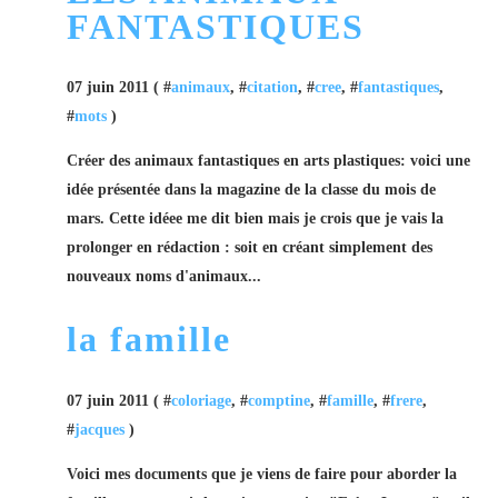
FANTASTIQUES
07 juin 2011 ( #
animaux
, #
citation
, #
cree
, #
fantastiques
,
#
mots
)
Créer des animaux fantastiques en arts plastiques: voici une
idée présentée dans la magazine de la classe du mois de
mars. Cette idéee me dit bien mais je crois que je vais la
prolonger en rédaction : soit en créant simplement des
nouveaux noms d'animaux...
la famille
07 juin 2011 ( #
coloriage
, #
comptine
, #
famille
, #
frere
,
#
jacques
)
Voici mes documents que je viens de faire pour aborder la