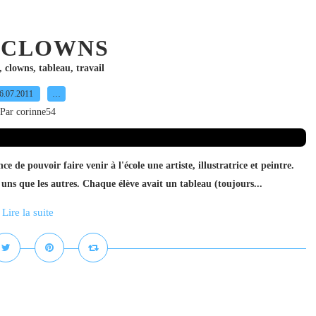
 CLOWNS
,
clowns
,
tableau
,
travail
6.07.2011
…
Par corinne54
ce de pouvoir faire venir à l'école une artiste, illustratrice et peintre.
s uns que les autres. Chaque élève avait un tableau (toujours...
Lire la suite