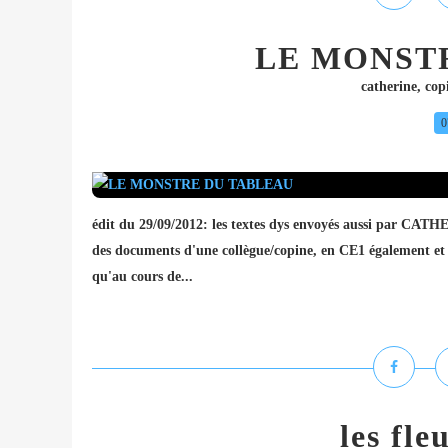
LE MONST
catherine
,
cop
0
édit du 29/09/2012: les textes dys envoyés aussi p
des documents d'une collègue/copine, en CE1 également et 
qu'au cours de...
les fle