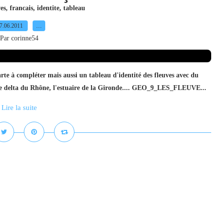
es
,
francais
,
identite
,
tableau
7.06.2011
…
Par corinne54
carte à compléter mais aussi un tableau d'identité des fleuves avec du
le delta du Rhône, l'estuaire de la Gironde.... GEO_9_LES_FLEUVE...
Lire la suite