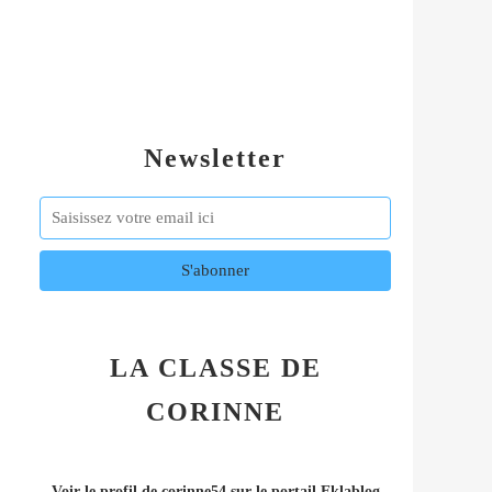
Newsletter
LA CLASSE DE
CORINNE
Voir le profil de
corinne54
sur le portail Eklablog