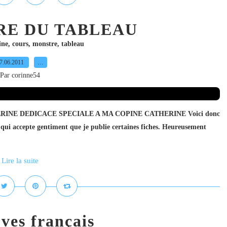
RE DU TABLEAU
ine
,
cours
,
monstre
,
tableau
7.06.2011
…
Par corinne54
ar CATHERINE DEDICACE SPECIALE A MA COPINE CATHERINE Voici donc
qui accepte gentiment que je publie certaines fiches. Heureusement
Lire la suite
uves français