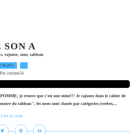
 SON A
s
,
rajoute
,
sons
,
tableau
7.06.2011
…
Par corinne54
LILIPOMME; je trouve que c'est une mine!!! Je rajoute dans le cahier de
onstre du tableau"; les mots sont classés par catégories (verbes,...
Lire la suite