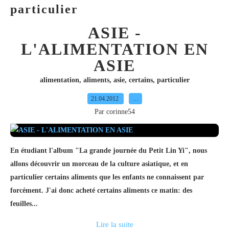
particulier
ASIE -
L'ALIMENTATION EN
ASIE
alimentation
,
aliments
,
asie
,
certains
,
particulier
21.04.2012
…
Par corinne54
En étudiant l'album "La grande journée du Petit Lin Yi", nous
allons découvrir un morceau de la culture asiatique, et en
particulier certains aliments que les enfants ne connaissent par
forcément. J'ai donc acheté certains aliments ce matin: des
feuilles...
Lire la suite