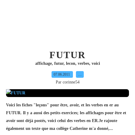
FUTUR
affichage
,
futur
,
lecon
,
verbes
,
voici
07.06.2011
…
Par corinne54
Voici les fiches "leçons" pour être, avoir, et les verbes en er au
FUTUR. Il y a aussi des petits exercices; les affichages pour être et
avoir sont déjà postés, voici celui des verbes en ER.Je rajoute
également un texte que ma collège Catherine m'a donné,...