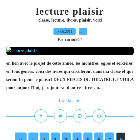
lecture plaisir
classe
,
lecture
,
livres
,
plaisir
,
voici
07.06.2011
…
Par corinne54
en lien avec le projet de cette année, les monstres, ogres et sorcières
en tous genres, voici des livres qui circuleront dans ma classe et qui
seront lu pour le plaisir! DEUX PIECES DE THEATRE ET VOILA
pour aujourd'hui, je rajouterai d'autres titres au...
Lire la suite
<<
<
1
2
3
4
5
6
7
8