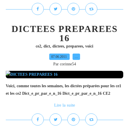
DICTEES PREPAREES
16
ce2
,
dict
,
dictees
,
preparees
,
voici
07.06.2011
…
Par corinne54
Voici, comme toutes les semaines, les dictées préparées pour les ce1
et les ce2 Dict_e_pr_par_e_n_16 Dict_e_pr_par_e_n_16 CE2
Lire la suite