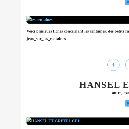
0
Voici plusieurs fiches concernant les centaines, des petits r
jeux_sur_les_centaines
HANSEL E
autre
,
exo
0