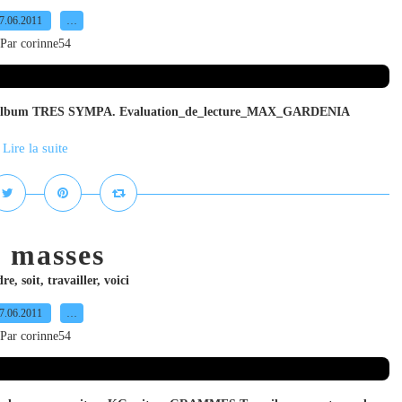
7.06.2011
…
Par corinne54
sur cet album TRES SYMPA. Evaluation_de_lecture_MAX_GARDENIA
Lire la suite
s masses
dre
,
soit
,
travailler
,
voici
7.06.2011
…
Par corinne54