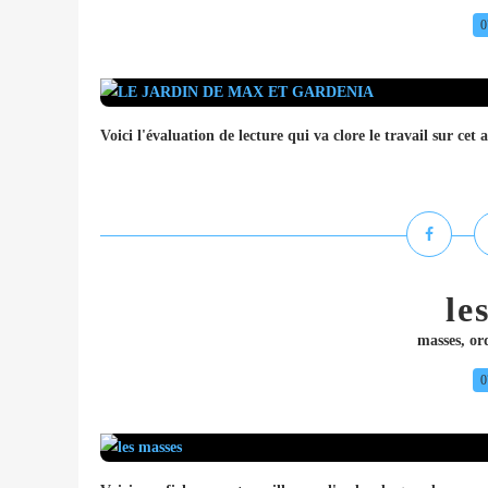
0
Voici l'évaluation de lecture qui va clore le travail 
le
masses
,
or
0