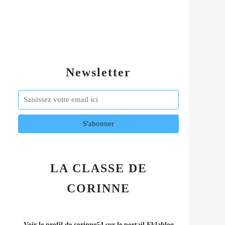
Newsletter
LA CLASSE DE
CORINNE
Voir le profil de
corinne54
sur le portail Eklablog