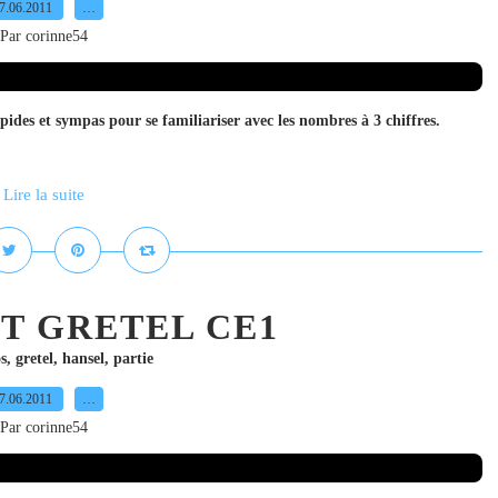
7.06.2011
…
Par corinne54
apides et sympas pour se familiariser avec les nombres à 3 chiffres.
Lire la suite
T GRETEL CE1
s
,
gretel
,
hansel
,
partie
7.06.2011
…
Par corinne54