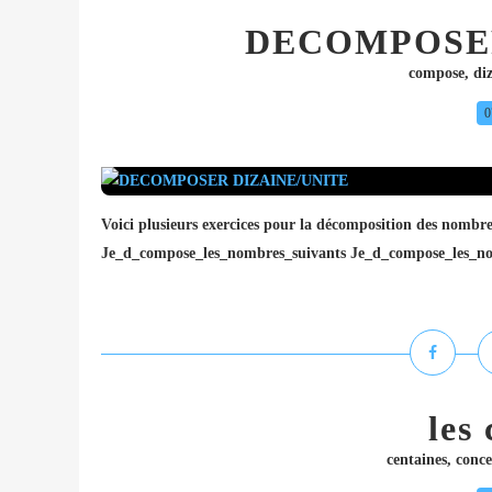
DECOMPOSER
compose
,
di
0
Voici plusieurs exercices pour la décomposition des nombres
Je_d_compose_les_nombres_suivants Je_d_compose_les_nom
les
centaines
,
conc