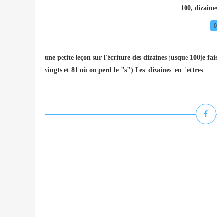
100
,
dizaine
0
une petite leçon sur l'écriture des dizaines jusque 100je fai
vingts et 81 où on perd le "s") Les_dizaines_en_lettres