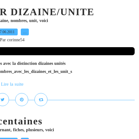
 DIZAINE/UNITE
zaine
,
nombres
,
unit
,
voici
7.06.2011
…
Par corinne54
 avec la distinction dizaines unités
bres_avec_les_dizaines_et_les_unit_s
Lire la suite
 centaines
ernant
,
fiches
,
plusieurs
,
voici