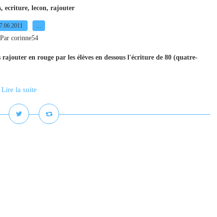
s
,
ecriture
,
lecon
,
rajouter
7.06.2011
…
Par corinne54
s rajouter en rouge par les élèves en dessous l'écriture de 80 (quatre-
Lire la suite