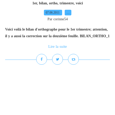
1er
,
bilan
,
ortho
,
trimestre
,
voici
07.06.2011
…
Par corinne54
Voici voilà le bilan d'orthographe pour le 1er trimestre; attention,
il y a aussi la correction sur la deuxième feuille. BILAN_ORTHO_1
Lire la suite