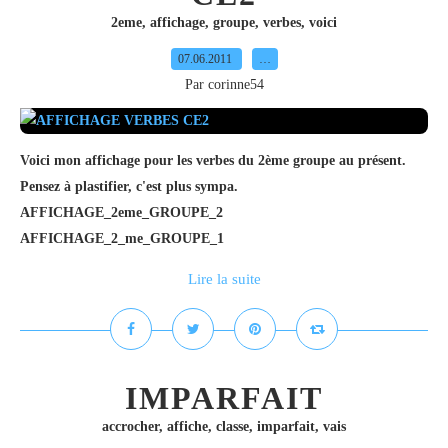
2eme
,
affichage
,
groupe
,
verbes
,
voici
07.06.2011
…
Par corinne54
Voici mon affichage pour les verbes du 2ème groupe au présent.
Pensez à plastifier, c'est plus sympa.
AFFICHAGE_2eme_GROUPE_2
AFFICHAGE_2_me_GROUPE_1
Lire la suite
IMPARFAIT
accrocher
,
affiche
,
classe
,
imparfait
,
vais