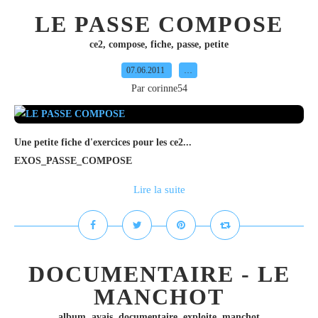
LE PASSE COMPOSE
ce2
,
compose
,
fiche
,
passe
,
petite
07.06.2011
…
Par corinne54
Une petite fiche d'exercices pour les ce2...
EXOS_PASSE_COMPOSE
Lire la suite
DOCUMENTAIRE - LE
MANCHOT
album
,
avais
,
documentaire
,
exploite
,
manchot