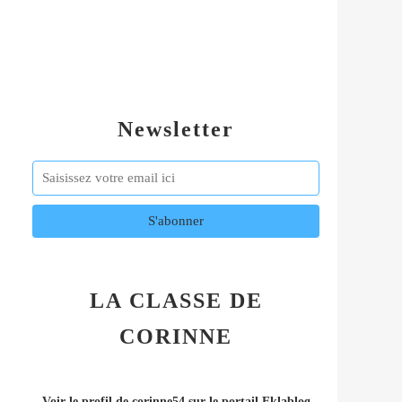
Newsletter
LA CLASSE DE
CORINNE
Voir le profil de
corinne54
sur le portail Eklablog