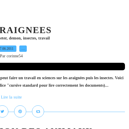
ARAIGNEES
eter
,
demon
,
insectes
,
travail
7.06.2011
…
Par corinne54
ut faire un travail en sciences sur les araignées puis les insectes. Voici
police "cursive standard pour lire correctement les documents)...
Lire la suite