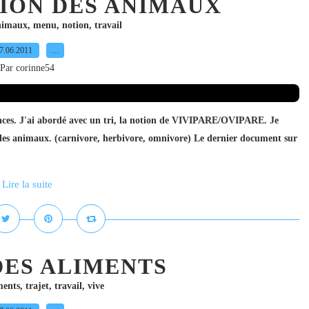
ION DES ANIMAUX
nimaux
,
menu
,
notion
,
travail
7.06.2011
…
Par corinne54
nces. J'ai abordé avec un tri, la notion de VIVIPARE/OVIPARE. Je
n des animaux. (carnivore, herbivore, omnivore) Le dernier document sur
Lire la suite
DES ALIMENTS
ments
,
trajet
,
travail
,
vive