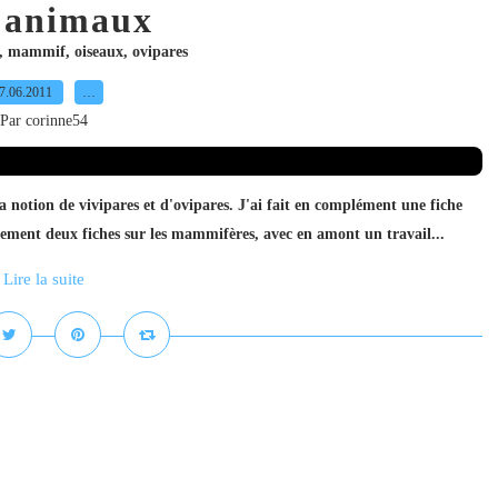
 animaux
,
mammif
,
oiseaux
,
ovipares
7.06.2011
…
Par corinne54
a notion de vivipares et d'ovipares. J'ai fait en complément une fiche
galement deux fiches sur les mammifères, avec en amont un travail...
Lire la suite