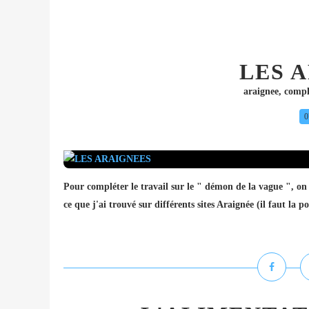
LES 
araignee
,
compl
0
Pour compléter le travail sur le " démon de la vague ", on pe
ce que j'ai trouvé sur différents sites Araignée (il faut la 