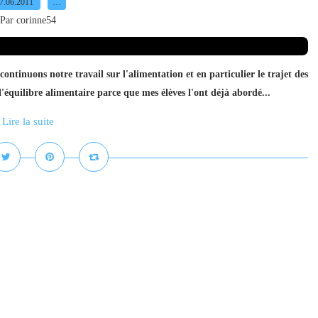
7.06.2011
…
Par corinne54
tinuons notre travail sur l'alimentation et en particulier le trajet des
 l'équilibre alimentaire parce que mes élèves l'ont déjà abordé...
Lire la suite