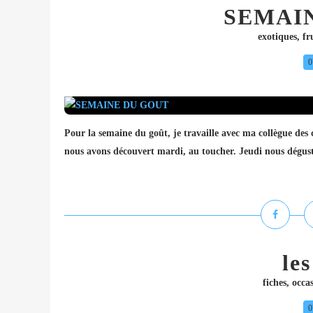
SEMAI
exotiques
,
fr
0
Pour la semaine du goût, je travaille avec ma collègue des cp
nous avons découvert mardi, au toucher. Jeudi nous dégusto
le
fiches
,
occa
0