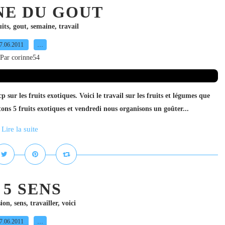
NE DU GOUT
uits
,
gout
,
semaine
,
travail
7.06.2011
…
Par corinne54
 sur les fruits exotiques. Voici le travail sur les fruits et légumes que
ns 5 fruits exotiques et vendredi nous organisons un goûter...
Lire la suite
s 5 SENS
sion
,
sens
,
travailler
,
voici
7.06.2011
…