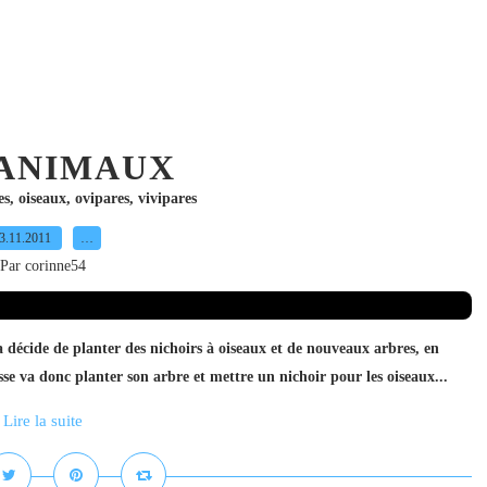
 ANIMAUX
es
,
oiseaux
,
ovipares
,
vivipares
3.11.2011
…
Par corinne54
 décide de planter des nichoirs à oiseaux et de nouveaux arbres, en
sse va donc planter son arbre et mettre un nichoir pour les oiseaux...
Lire la suite