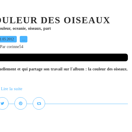
OULEUR DES OISEAUX
ouleur
,
oceanie
,
oiseaux
,
part
1.05.2012
…
Par corinne54
lement et qui partage son travail sur l'album : la couleur des oiseaux.
Lire la suite