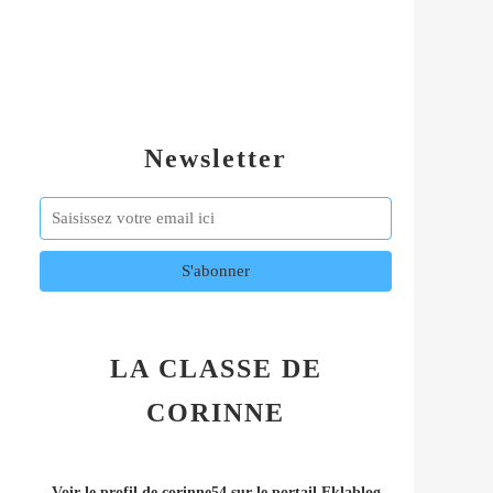
Newsletter
LA CLASSE DE
CORINNE
Voir le profil de
corinne54
sur le portail Eklablog