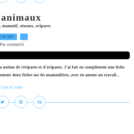
 animaux
,
mammif
,
oiseaux
,
ovipares
7.06.2011
…
Par corinne54
a notion de vivipares et d'ovipares. J'ai fait en complément une fiche
galement deux fiches sur les mammifères, avec en amont un travail...
Lire la suite