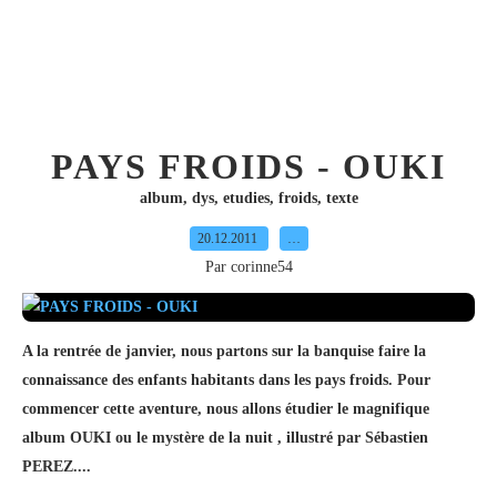
PAYS FROIDS - OUKI
album
,
dys
,
etudies
,
froids
,
texte
20.12.2011
…
Par corinne54
A la rentrée de janvier, nous partons sur la banquise faire la
connaissance des enfants habitants dans les pays froids. Pour
commencer cette aventure, nous allons étudier le magnifique
album OUKI ou le mystère de la nuit , illustré par Sébastien
PEREZ....