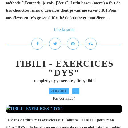
méthode "J'entends, je vois, j'écris". Lutin bazar (merci) a fait de
très chouettes fiches d'exercices dont je vais me servir : ICI Pour
mes élèves en très grosse difficulté de lecture et mon élève...
Lire la suite
TIBILI - EXERCICES
"DYS"
complete
,
dys
,
exercices
,
finir
,
tibili
21.08.2011
…
Par corinne54
Je viens de finir mes exercices sur l'album "TIBILI" pour mon
élève "DYS" Je les ajoute en dessous de mon exploitation complète