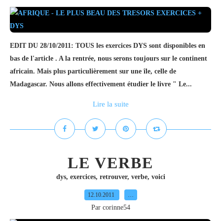
EDIT DU 28/10/2011: TOUS les exercices DYS sont disponibles en
bas de l'article . A la rentrée, nous serons toujours sur le continent
africain. Mais plus particulièrement sur une île, celle de
Madagascar. Nous allons effectivement étudier le livre " Le...
Lire la suite
LE VERBE
dys
,
exercices
,
retrouver
,
verbe
,
voici
12.10.2011
…
Par corinne54