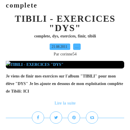
complete
TIBILI - EXERCICES
"DYS"
complete
,
dys
,
exercices
,
finir
,
tibili
21.08.2011
…
Par corinne54
Je viens de finir mes exercices sur l'album "TIBILI" pour mon
élève "DYS" Je les ajoute en dessous de mon exploitation complète
de Tibili: ICI
Lire la suite