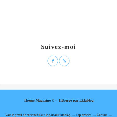
Suivez-moi
Thème Magazine © - Hébergé par
Eklablog
Voir le profil de
corinne54
sur le portail Eklablog
Top articles
Contact