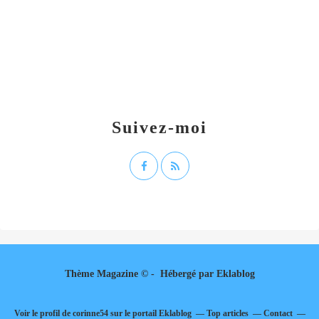
Suivez-moi
Thème Magazine © - Hébergé par
Eklablog
Voir le profil de
corinne54
sur le portail Eklablog
Top articles
Contact