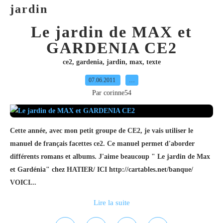
jardin
Le jardin de MAX et
GARDENIA CE2
ce2
,
gardenia
,
jardin
,
max
,
texte
07.06.2011
…
Par corinne54
Cette année, avec mon petit groupe de CE2, je vais utiliser le
manuel de français facettes ce2. Ce manuel permet d'aborder
différents romans et albums. J'aime beaucoup " Le jardin de Max
et Gardénia" chez HATIER/ ICI http://cartables.net/banque/
VOICI...
Lire la suite