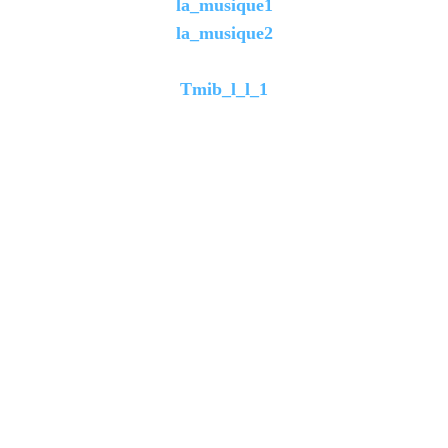
la_musique1
la_musique2
Tmib_l_l_1