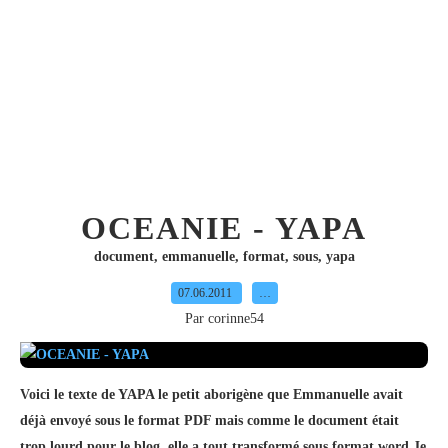
OCEANIE - YAPA
document
,
emmanuelle
,
format
,
sous
,
yapa
07.06.2011
…
Par corinne54
Voici le texte de YAPA le petit aborigène que Emmanuelle avait
déjà envoyé sous le format PDF mais comme le document était
trop lourd pour le blog, elle a tout transformé sous format word.Je