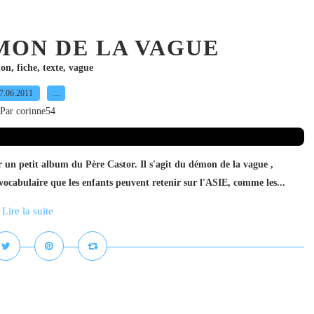
EMON DE LA VAGUE
on
,
fiche
,
texte
,
vague
7.06.2011
…
Par corinne54
ir un petit album du Père Castor. Il s'agit du démon de la vague ,
 vocabulaire que les enfants peuvent retenir sur l'ASIE, comme les...
Lire la suite