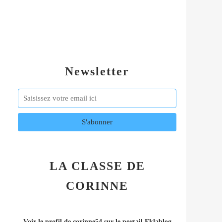
Newsletter
LA CLASSE DE
CORINNE
Voir le profil de
corinne54
sur le portail Eklablog