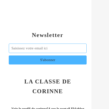
Newsletter
LA CLASSE DE
CORINNE
Voir le profil de
corinne54
sur le portail Eklablog