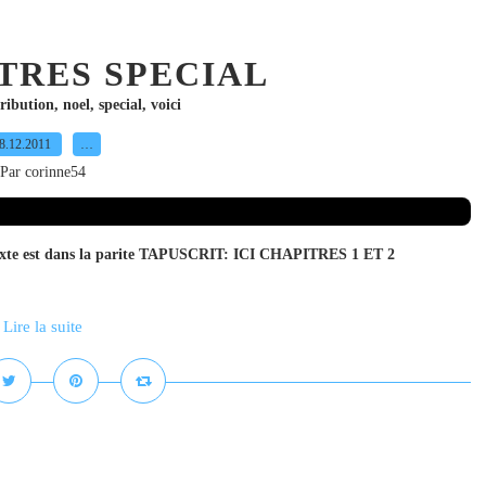
TRES SPECIAL
ribution
,
noel
,
special
,
voici
8.12.2011
…
Par corinne54
exte est dans la parite TAPUSCRIT: ICI CHAPITRES 1 ET 2
Lire la suite