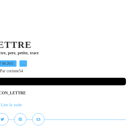
ETTRE
ttre
,
pere
,
petite
,
trace
7.06.2011
…
Par corinne54
! LECON_LETTRE
Lire la suite