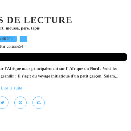
S DE LECTURE
rt
,
moussa
,
pere
,
tapis
4.08.2011
…
Par corinne54
sur l'Afrique mais principalement sur l' Afrique du Nord . Voici les
randir : Il s'agit du voyage initiatique d'un petit garçon, Salam,...
Lire la suite