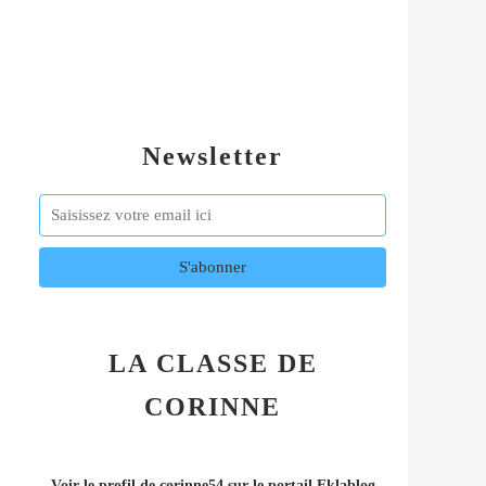
Newsletter
LA CLASSE DE
CORINNE
Voir le profil de
corinne54
sur le portail Eklablog