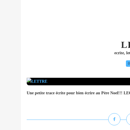
L
ecrite
,
le
0
Une petite trace écrite pour bien écrire au Père Noel!!