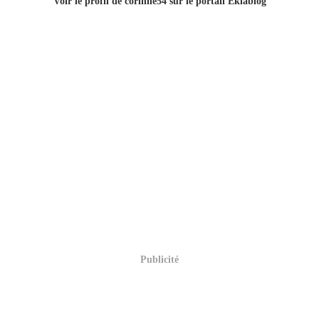
Voir le profil de
corinne54
sur le portail Eklablog
Publicité