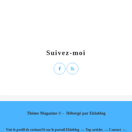
Suivez-moi
Thème Magazine © - Hébergé par
Eklablog
Voir le profil de
corinne54
sur le portail Eklablog
Top articles
Contact