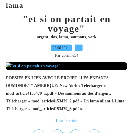
lama
"et si on partait en
voyage"
argent
,
dos
,
lama
,
saumons
,
york
26.06.2011
…
Par corinne54
POESIES EN LIEN AVEC LE PROJET "LES ENFANTS
DUMONDE" * AMERIQUE: New-York : Télécharger «
mod_article4153479_1.pdf » Des saumons au dos d'argent:
Télécharger « mod_article4153479_2.pdf » Un lama allant à Lima:
Télécharger « mod_article4153479_3.pdf »...
Lire la suite