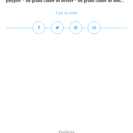
polypro! * un grand cahier de lecture * un grand cahier de sons...
Lire la suite
Publicité