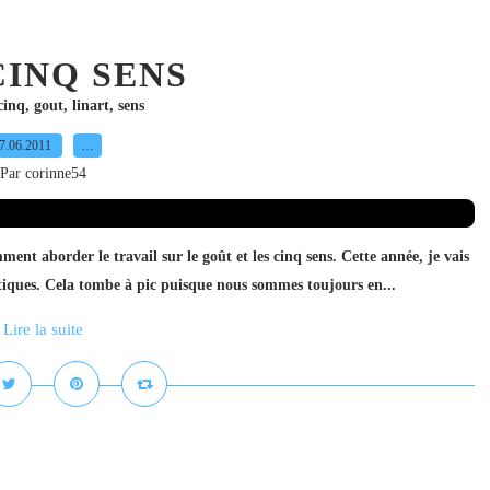
CINQ SENS
cinq
,
gout
,
linart
,
sens
7.06.2011
…
Par corinne54
ent aborder le travail sur le goût et les cinq sens. Cette année, je vais
otiques. Cela tombe à pic puisque nous sommes toujours en...
Lire la suite