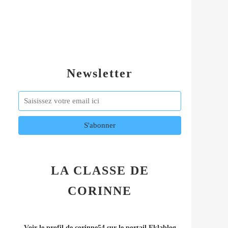
Newsletter
LA CLASSE DE
CORINNE
Voir le profil de
corinne54
sur le portail Eklablog