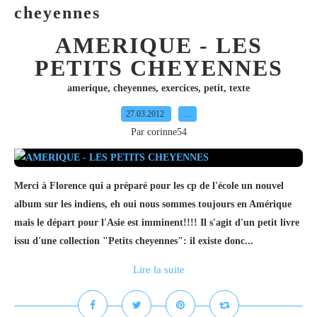
cheyennes
AMERIQUE - LES
PETITS CHEYENNES
amerique
,
cheyennes
,
exercices
,
petit
,
texte
27.03.2012
…
Par corinne54
Merci à Florence qui a préparé pour les cp de l'école un nouvel
album sur les indiens, eh oui nous sommes toujours en Amérique
mais le départ pour l'Asie est imminent!!!! Il s'agit d'un petit livre
issu d'une collection "Petits cheyennes": il existe donc...
Lire la suite