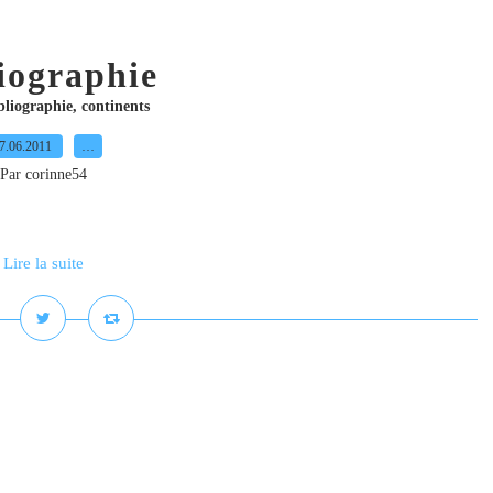
iographie
bliographie
,
continents
7.06.2011
…
Par corinne54
Lire la suite