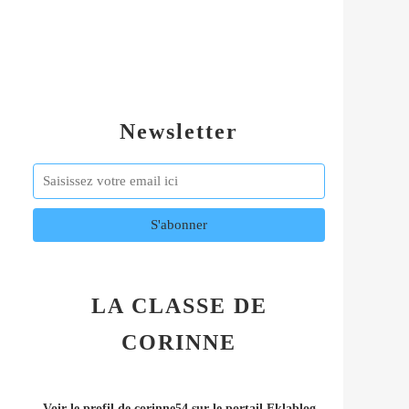
Newsletter
LA CLASSE DE
CORINNE
Voir le profil de
corinne54
sur le portail Eklablog