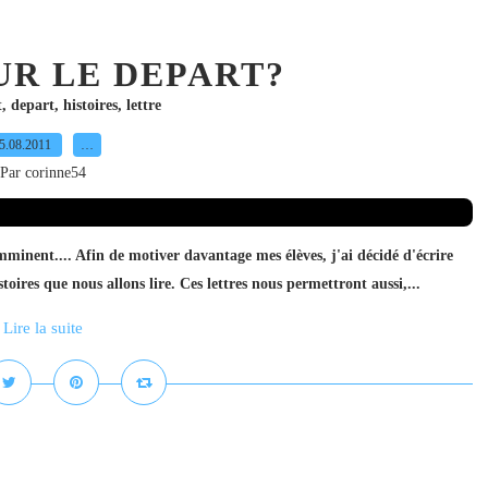
UR LE DEPART?
t
,
depart
,
histoires
,
lettre
5.08.2011
…
Par corinne54
mminent.... Afin de motiver davantage mes élèves, j'ai décidé d'écrire
toires que nous allons lire. Ces lettres nous permettront aussi,...
Lire la suite