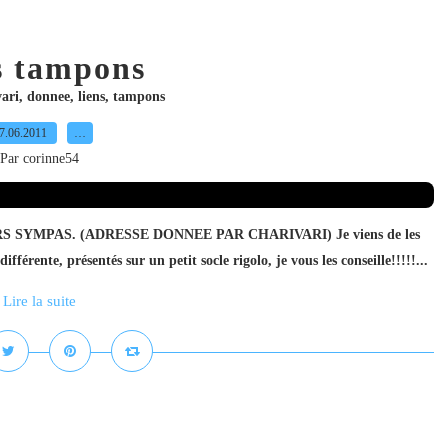
s tampons
vari
,
donnee
,
liens
,
tampons
7.06.2011
…
Par corinne54
SUPERS SYMPAS. (ADRESSE DONNEE PAR CHARIVARI) Je viens de les
 différente, présentés sur un petit socle rigolo, je vous les conseille!!!!!...
Lire la suite