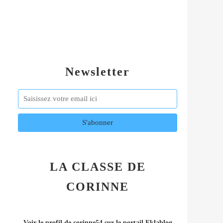
Newsletter
LA CLASSE DE
CORINNE
Voir le profil de
corinne54
sur le portail Eklablog