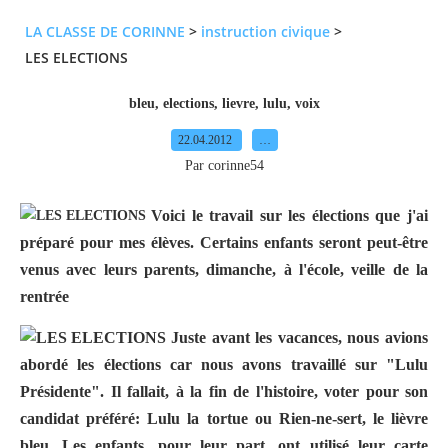
LA CLASSE DE CORINNE
>
instruction civique
>
LES ELECTIONS
bleu
,
elections
,
lievre
,
lulu
,
voix
22.04.2012
…
Par corinne54
Voici le travail sur les élections que j'ai
préparé pour mes élèves. Certains enfants seront peut-être
venus avec leurs parents, dimanche, à l'école, veille de la
rentrée
Juste avant les vacances, nous avions
abordé les élections car nous avons travaillé sur "
Lulu
Présidente
". Il fallait, à la fin de l'histoire, voter pour son
candidat préféré: Lulu la tortue ou Rien-ne-sert, le lièvre
bleu. Les enfants, pour leur part, ont utilisé leur carte