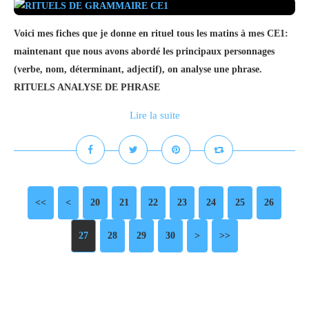
Voici mes fiches que je donne en rituel tous les matins à mes CE1:
maintenant que nous avons abordé les principaux personnages
(verbe, nom, déterminant, adjectif), on analyse une phrase.
RITUELS ANALYSE DE PHRASE
Lire la suite
<<
<
10
20
21
22
23
24
25
26
27
28
29
30
40
50
60
70
80
90
100
>
>>