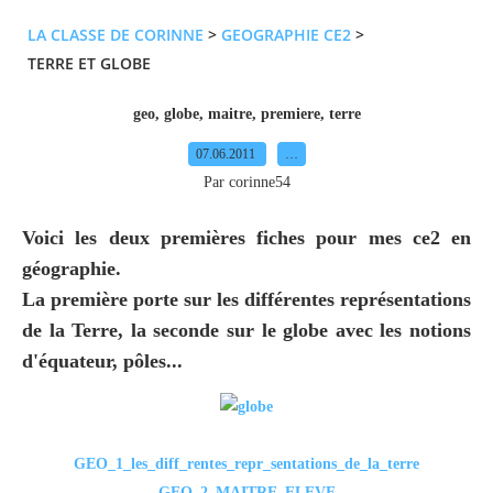
LA CLASSE DE CORINNE
>
GEOGRAPHIE CE2
>
TERRE ET GLOBE
geo
,
globe
,
maitre
,
premiere
,
terre
07.06.2011
…
Par corinne54
Voici les deux premières fiches pour mes ce2 en
géographie.
La première porte sur les différentes représentations
de la Terre, la seconde sur le globe avec les notions
d'équateur, pôles...
GEO_1_les_diff_rentes_repr_sentations_de_la_terre
GEO_2_MAITRE_ELEVE