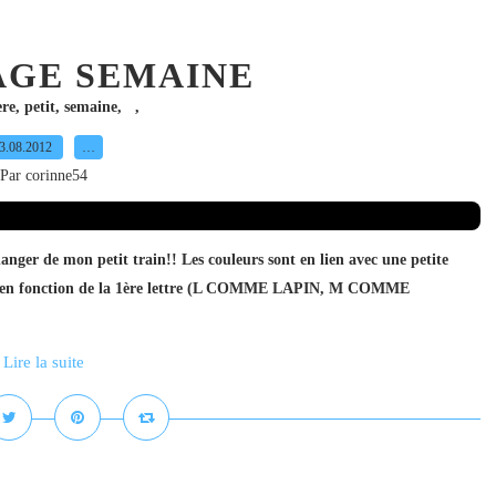
AGE SEMAINE
ere
,
petit
,
semaine
,
,
3.08.2012
…
Par corinne54
anger de mon petit train!! Les couleurs sont en lien avec une petite
cés en fonction de la 1ère lettre (L COMME LAPIN, M COMME
Lire la suite