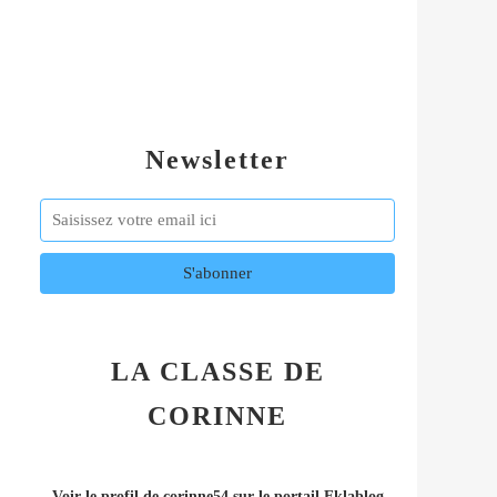
Newsletter
LA CLASSE DE
CORINNE
Voir le profil de
corinne54
sur le portail Eklablog