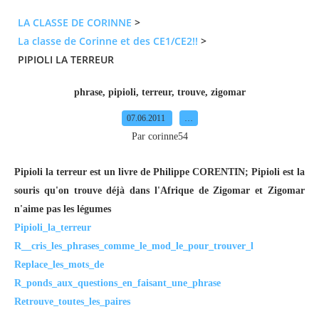
LA CLASSE DE CORINNE
>
La classe de Corinne et des CE1/CE2!!
>
PIPIOLI LA TERREUR
phrase
,
pipioli
,
terreur
,
trouve
,
zigomar
07.06.2011
…
Par corinne54
Pipioli la terreur est un livre de Philippe CORENTIN; Pipioli est la
souris qu'on trouve déjà dans l'Afrique de Zigomar et Zigomar
n'aime pas les légumes
Pipioli_la_terreur
R__cris_les_phrases_comme_le_mod_le_pour_trouver_l
Replace_les_mots_de
R_ponds_aux_questions_en_faisant_une_phrase
Retrouve_toutes_les_paires