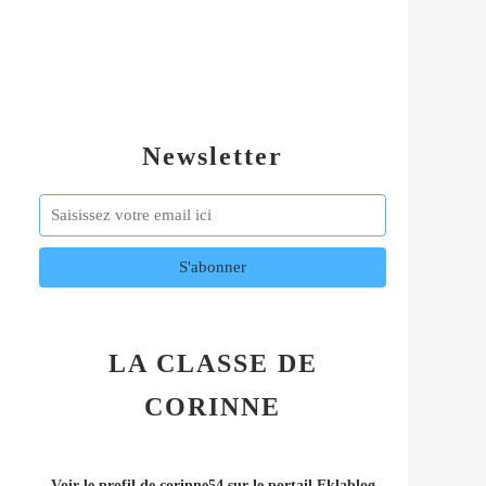
Newsletter
LA CLASSE DE
CORINNE
Voir le profil de
corinne54
sur le portail Eklablog