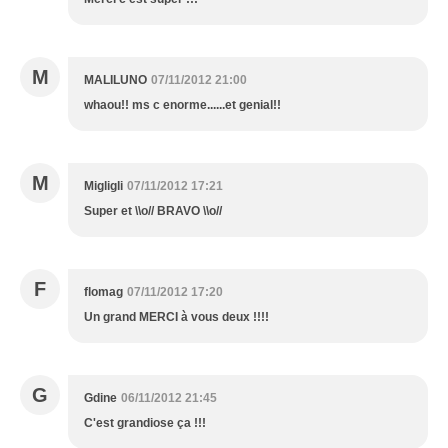
M
MALILUNO
07/11/2012 21:00
whaou!! ms c enorme......et genial!!
M
Migligli
07/11/2012 17:21
Super et \\o// BRAVO \\o//
F
flomag
07/11/2012 17:20
Un grand MERCI à vous deux !!!!
G
Gdine
06/11/2012 21:45
C'est grandiose ça !!!