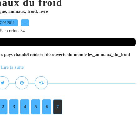
maux du froid
ique
,
animaux
,
froid
,
livre
7.06.2011
…
Par corinne54
les pays chauds/froids en découverte du monde les_animaux_du_froid
Lire la suite
2
3
4
5
6
7