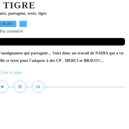
 TIGRE
ants
,
partagent
,
texte
,
tigre
7.06.2011
…
Par corinne54
 d'enseignantes qui partagent... Voici donc un travail de NADIA qui a vu
vaillé ce texte pour l'adapter à des CP . MERCI et BRAVO!!...
Lire la suite