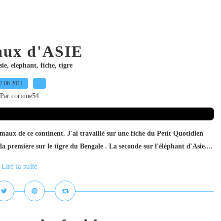
aux d'ASIE
sie
,
elephant
,
fiche
,
tigre
7.06.2011
…
Par corinne54
aux de ce continent. J'ai travaillé sur une fiche du Petit Quotidien
la première sur le tigre du Bengale . La seconde sur l'éléphant d'Asie....
Lire la suite