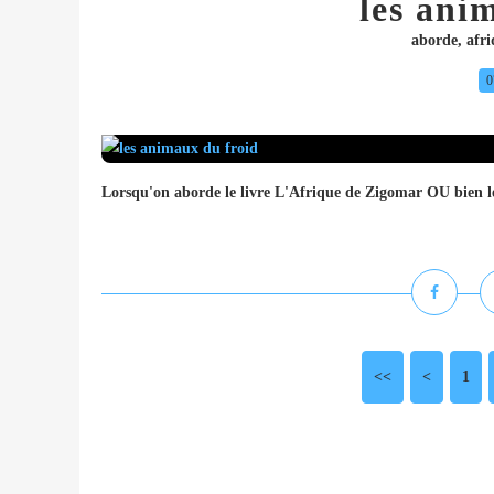
les ani
aborde
,
afr
0
Lorsqu'on aborde le livre L'Afrique de Zigomar OU bien 
<<
<
1