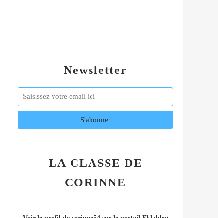
Newsletter
LA CLASSE DE
CORINNE
Voir le profil de
corinne54
sur le portail Eklablog